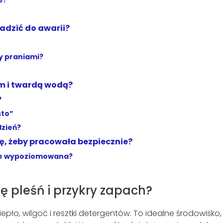
e?
adzić do awarii?
y praniami?
em i twardą wodą?
?
sto”
dzień?
ę, żeby pracowała bezpiecznie?
rze wypoziomowana?
ę pleśń i przykry zapach?
epło, wilgoć i resztki detergentów. To idealne środowisko,