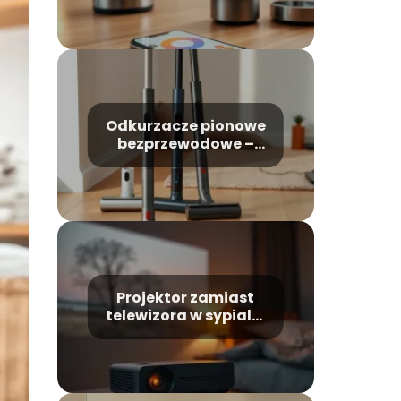
smartfonem –
przegląd
Odkurzacze pionowe
bezprzewodowe –
ranking najlepszych
modeli
Projektor zamiast
telewizora w sypialni
– wady i zalety