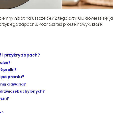
 ciemny nalot na uszczelce? Z tego artykułu dowiesz się, ja
przykrego zapachu. Poznasz też proste nawyki, które
ń i przykry zapach?
ralce?
ć pralki?
 po praniu?
śnią a awarią?
ć drzwiczek uchylonych?
eśni?