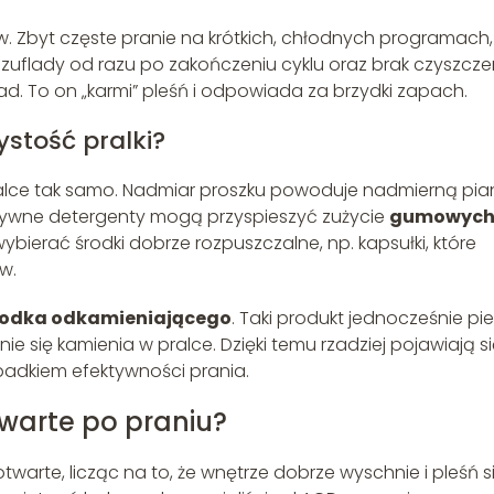
 Zbyt częste pranie na krótkich, chłodnych programach,
szuflady od razu po zakończeniu cyklu oraz brak czyszcze
osad. To on „karmi” pleśń i odpowiada za brzydki zapach.
stość pralki?
ralce tak samo. Nadmiar proszku powoduje nadmierną pia
gresywne detergenty mogą przyspieszyć zużycie
gumowyc
ierać środki dobrze rozpuszczalne, np. kapsułki, które
w.
rodka odkamieniającego
. Taki produkt jednocześnie pie
 się kamienia w pralce. Dzięki temu rzadziej pojawiają s
padkiem efektywności prania.
twarte po praniu?
otwarte, licząc na to, że wnętrze dobrze wyschnie i pleśń s