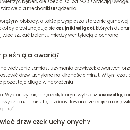
 wietrzyć bęben, ale specjaliści od AGD zwracają uwagę,
st zdrowe dla mechaniki urządzenia.
 sprężyny blokady, a także przyspiesza starzenie gumowej
kolicy drzwi znajdują się
czujniki wilgoci
, których działa
ej więc szukać balansu między wentylacją a ochroną
y pleśnią a awarią?
ane wietrzenie zamiast trzymania drzwiczek otwartych prz
ostawić drzwi uchylone na kilkanaście minut. W tym czasi
ie pozostają długo w naprężeniu.
a. Wystarczy miękki ręcznik, którym wytrzesz
uszczelkę
, ra
nawyk zajmuje minutę, a zdecydowanie zmniejsza ilość wil
 pleśń.
awiać drzwiczek uchylonych?