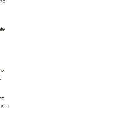
 że
nie
ez
e
nt
goci