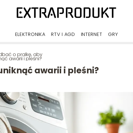
ELEKTRONIKA
RTV I AGD
INTERNET
GRY
dbać o pralkę, aby
nąć awarii i pleśni?
niknąć awarii i pleśni?