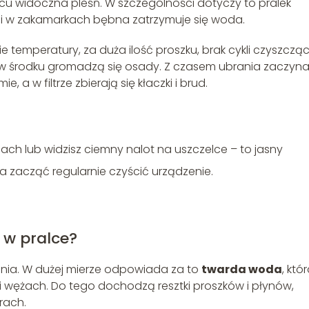
cu widoczna pleśń. W szczególności dotyczy to pralek
e i w zakamarkach bębna zatrzymuje się woda.
ie temperatury, za duża ilość proszku, brak cykli czyszczą
że w środku gromadzą się osady. Z czasem ubrania zaczyna
, a w filtrze zbierają się kłaczki i brud.
apach lub widzisz ciemny nalot na uszczelce – to jasny
eba zacząć regularnie czyścić urządzenie.
 w pralce?
rania. W dużej mierze odpowiada za to
twarda woda
, któ
i wężach. Do tego dochodzą resztki proszków i płynów,
rach.