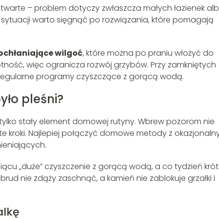
y otwarte – problem dotyczy zwłaszcza małych łazienek al
 sytuacji warto sięgnąć po rozwiązania, które pomagają
ochłaniające wilgoć
, które można po praniu włożyć do
tność, więc ogranicza rozwój grzybów. Przy zamkniętych
ż regularne programy czyszczące z gorącą wodą.
było pleśni?
, tylko stały element domowej rutyny. Wbrew pozorom nie
roste kroki. Najlepiej połączyć domowe metody z okazjonal
ieniających.
iącu „duże” czyszczenie z gorącą wodą, a co tydzień kró
emu brud nie zdąży zaschnąć, a kamień nie zablokuje grzałki i
alkę