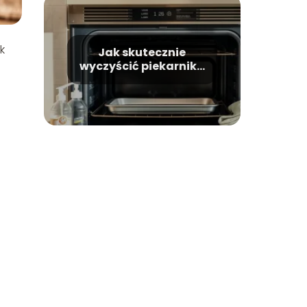
k
Jak skutecznie
wyczyścić piekarnik z
tłuszczu?