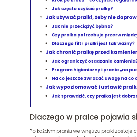
Krok po kroku – co czyścić regularni
Jak często czyścić pralkę?
Jak używać pralki, żeby nie doprow
Jak nie przeciążyć bębna?
Czy pralka potrzebuje przerw międz
Dlaczego filtr pralki jest tak ważny?
Jak chronić pralkę przed kamieni
Jak ograniczyć osadzanie kamienia
Program higieniczny i pranie „na pu
Na co jeszcze zwracać uwagę na co 
Jak wypoziomować i ustawić pralk
Jak sprawdzić, czy pralka jest dob
Dlaczego w pralce pojawia si
Po każdym praniu we wnętrzu pralki zostaje ci