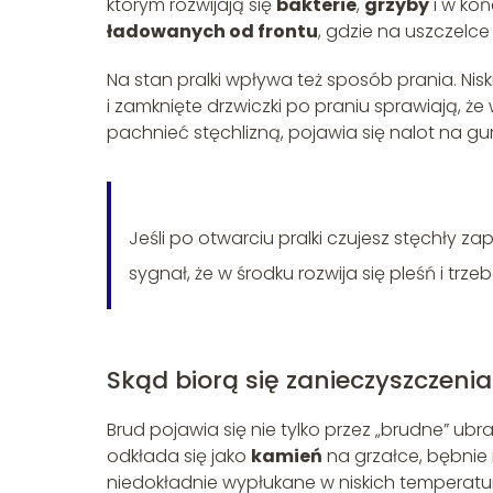
którym rozwijają się
bakterie
,
grzyby
i w koń
ładowanych od frontu
, gdzie na uszczelc
Na stan pralki wpływa też sposób prania. Nisk
i zamknięte drzwiczki po praniu sprawiają, 
pachnieć stęchlizną, pojawia się nalot na gumie
Jeśli po otwarciu pralki czujesz stęchły z
sygnał, że w środku rozwija się pleśń i trz
Skąd biorą się zanieczyszczenia
Brud pojawia się nie tylko przez „brudne” ub
odkłada się jako
kamień
na grzałce, bębnie 
niedokładnie wypłukane w niskich temperatu