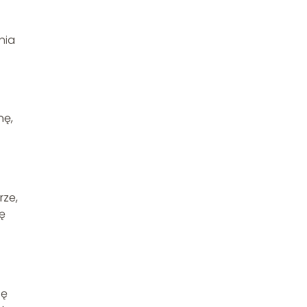
nia
nę,
h
rze,
ię
ię