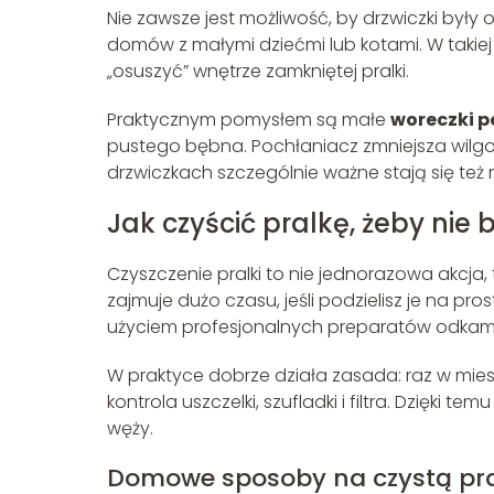
Nie zawsze jest możliwość, by drzwiczki był
domów z małymi dziećmi lub kotami. W takiej
„osuszyć” wnętrze zamkniętej pralki.
Praktycznym pomysłem są małe
woreczki p
pustego bębna. Pochłaniacz zmniejsza wilgo
drzwiczkach szczególnie ważne stają się te
Jak czyścić pralkę, żeby nie 
Czyszczenie pralki to nie jednorazowa akcja
zajmuje dużo czasu, jeśli podzielisz je na p
użyciem profesjonalnych preparatów odkam
W praktyce dobrze działa zasada: raz w mies
kontrola uszczelki, szufladki i filtra. Dzięki t
węży.
Domowe sposoby na czystą pr