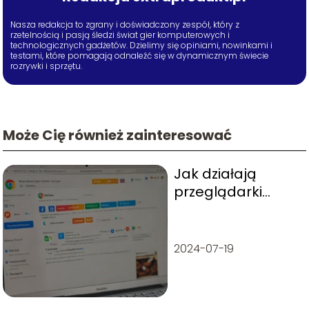
Nasza redakcja to zgrany i doświadczony zespół, który z
rzetelnością i pasją śledzi świat gier komputerowych i
technologicznych gadżetów. Dzielimy się opiniami, nowinkami i
testami, które pomagają odnaleźć się w dynamicznym świecie
rozrywki i sprzętu.
Może Cię również zainteresować
Jak działają
przeglądarki
internetowe?
2024-07-19