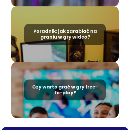
Poradnik: jak zarabiać na
graniu w gry wideo?
Czy warto grać w gry free-
to-play?