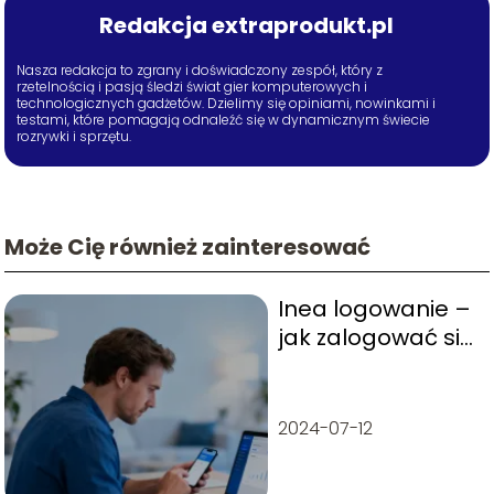
Redakcja extraprodukt.pl
Nasza redakcja to zgrany i doświadczony zespół, który z
rzetelnością i pasją śledzi świat gier komputerowych i
technologicznych gadżetów. Dzielimy się opiniami, nowinkami i
testami, które pomagają odnaleźć się w dynamicznym świecie
rozrywki i sprzętu.
Może Cię również zainteresować
Inea logowanie –
jak zalogować się
do panelu
klienta?
2024-07-12