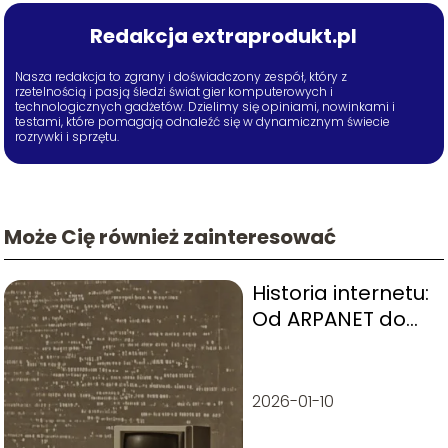
Redakcja extraprodukt.pl
Nasza redakcja to zgrany i doświadczony zespół, który z
rzetelnością i pasją śledzi świat gier komputerowych i
technologicznych gadżetów. Dzielimy się opiniami, nowinkami i
testami, które pomagają odnaleźć się w dynamicznym świecie
rozrywki i sprzętu.
Może Cię również zainteresować
Historia internetu:
Od ARPANET do
współczesności
2026-01-10