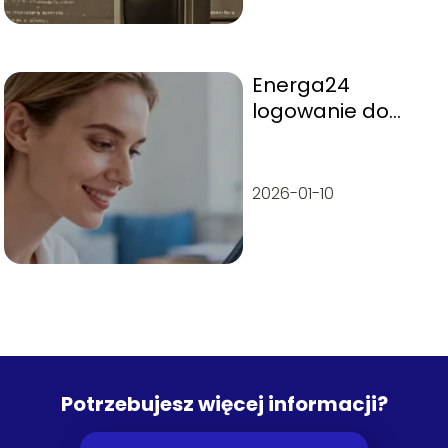
Energa24
logowanie do
konta osobistego
– jak się
zalogować?
2026-01-10
Potrzebujesz więcej informacji?