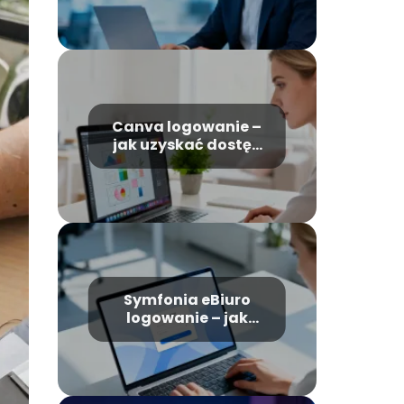
Canva logowanie –
jak uzyskać dostęp
do swojego konta?
Symfonia eBiuro
logowanie – jak
uzyskać dostęp do
konta?