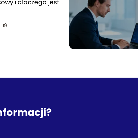
owy i dlaczego jest
y od tradycyjnego
-19
informacji?