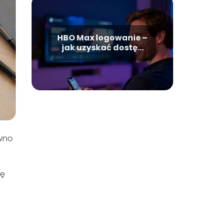
HBO Max logowanie –
jak uzyskać dostęp
do swojego konta?
ówno
ię