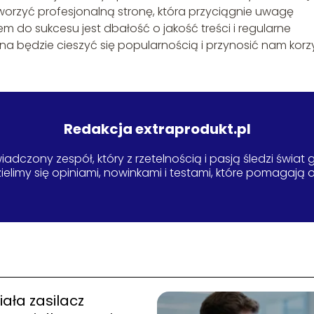
orzyć profesjonalną stronę, która przyciągnie uwagę
em do sukcesu jest dbałość o jakość treści i regularne
ona będzie cieszyć się popularnością i przynosić nam korz
Redakcja extraprodukt.pl
adczony zespół, który z rzetelnością i pasją śledzi świat
elimy się opiniami, nowinkami i testami, które pomagają
iała zasilacz