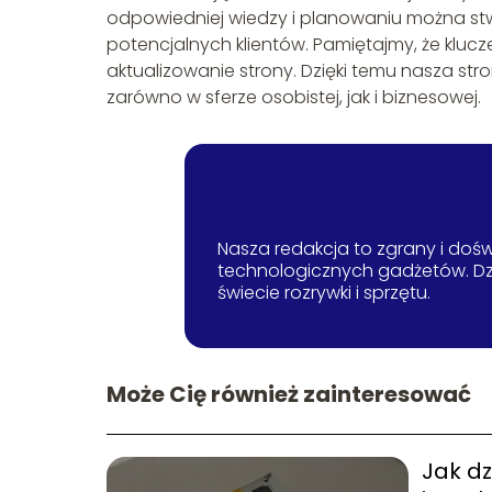
odpowiedniej wiedzy i planowaniu można stw
potencjalnych klientów. Pamiętajmy, że klucz
aktualizowanie strony. Dzięki temu nasza str
zarówno w sferze osobistej, jak i biznesowej.
Nasza redakcja to zgrany i doświ
technologicznych gadżetów. Dzi
świecie rozrywki i sprzętu.
Może Cię również zainteresować
Jak dz