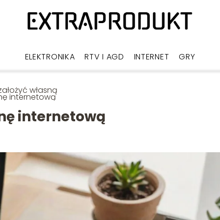
ELEKTRONIKA
RTV I AGD
INTERNET
GRY
założyć własną
nę internetową
onę internetową