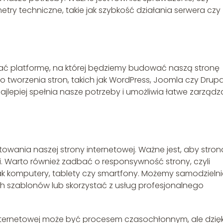
ry techniczne, takie jak szybkość działania serwera czy
ać platformę, na której będziemy budować naszą stronę
do tworzenia stron, takich jak WordPress, Joomla czy Drupa
najlepiej spełnia nasze potrzeby i umożliwia łatwe zarządz
towania naszej strony internetowej. Ważne jest, aby stron
i. Warto również zadbać o responsywność strony, czyli
ak komputery, tablety czy smartfony. Możemy samodzielni
h szablonów lub skorzystać z usług profesjonalnego
nternetowej może być procesem czasochłonnym, ale dzięk