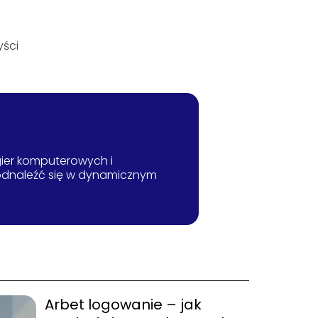
yści
 gier komputerowych i
 odnaleźć się w dynamicznym
Arbet logowanie – jak